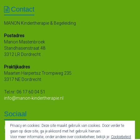
Contact
MANON Kindertherapie & Begeleiding
Postadres
Manon Mastenbroek
Standhasenstraat 48
3312 LR Dordrecht
Praktijkadres
Maarten Harpertsz Trompweg 235
3317 NE Dordrecht
Tel.nr: 06 17 60 04 51
info@manon-kindertherapie.nl
Sociaal
Privacy en cookies: Deze site maakt gebruik van cookies. Door verder te
gaan op deze site, ga je akkoord met het gebruik hiervan.
Voor meer informatie, onder andere over cookiebeheer, bekijk je:
Cookiebeleid