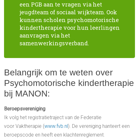
een PGB aan te vragen via het
jeugdteam of sociaal wijkteam. Ook
kunnen scholen psychomotorische
kindertherapie voor hun leerlingen
aanvragen via het
samenwerkingsverband.
Belangrijk om te weten over
Psychomotorische kindertherapie
bij MANON:
Beroepsvereniging
Ik volg het registratietraject van de Federatie
voor Vaktherapie (
www.fvb.nl
). De vereniging hanteert een
beroepscode en heeft een klachtenreglement.